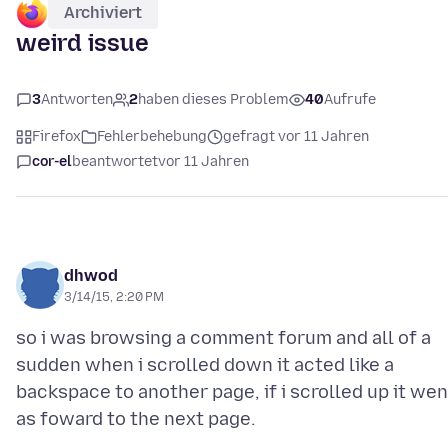
Archiviert
weird issue
3
Antworten
2
haben dieses Problem
40
Aufrufe
Firefox
Fehlerbehebung
gefragt vor 11 Jahren
cor-el
beantwortet
vor 11 Jahren
dhwod
3/14/15, 2:20 PM
so i was browsing a comment forum and all of a
sudden when i scrolled down it acted like a
backspace to another page, if i scrolled up it wen