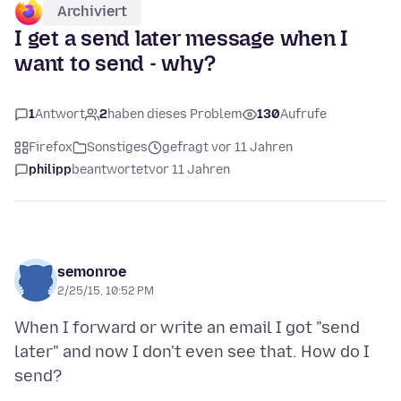
Archiviert
I get a send later message when I
want to send - why?
1
Antwort
2
haben dieses Problem
130
Aufrufe
Firefox
Sonstiges
gefragt vor 11 Jahren
philipp
beantwortet
vor 11 Jahren
semonroe
2/25/15, 10:52 PM
When I forward or write an email I got "send
later" and now I don't even see that. How do I