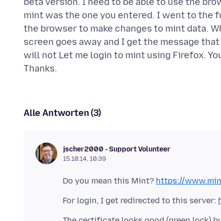
beta version. I need to be able to use the bro
mint was the one you entered. I went to the fu
the browser to make changes to mint data. Wh
screen goes away and I get the message tha
will not Let me login to mint using Firefox. Y
Alle Antworten (3)
jscher2000 - Support Volunteer
15.10.14, 10:39
Do you mean this Mint?
https://www.min
For login, I get redirected to this server:
The certificate looks good (green lock) b