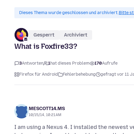
Dieses Thema wurde geschlossen und archiviert.
Bitte s
Gesperrt
Archiviert
What is Foxfire33?
3
Antworten
1
hat dieses Problem
170
Aufrufe
Firefox für Android
Fehlerbehebung
gefragt vor 11 J
MESCOTT14.MS
10/15/14, 10:21 AM
I am using a Nexus 4. I installed the newest ver