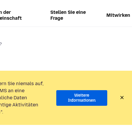
n der
Stellen Sie eine
Mitwirken
einschaft
Frage
?
rn Sie niemals auf,
MS an eine
Weitere
liche Daten
Informationen
htige Aktivitäten
“.