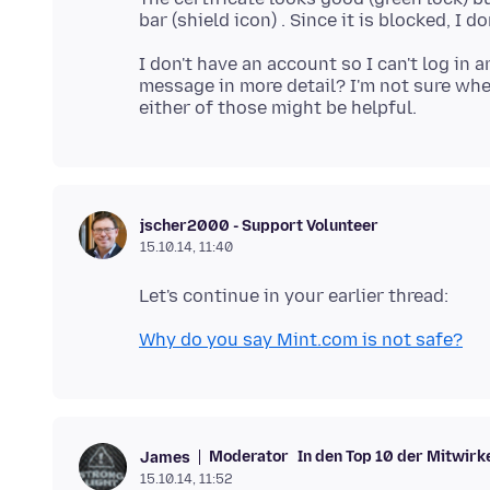
I don't have an account so I can't log in
message in more detail? I'm not sure whe
jscher2000 - Support Volunteer
15.10.14, 11:40
Why do you say Mint.com is not safe?
Moderator
In den Top 10 der Mitwir
James
15.10.14, 11:52