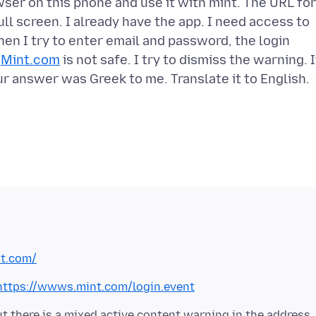
wser on this phone and use it with mint. The URL for
ll screen. I already have the app. I need access to
en I try to enter email and password, the login
t
Mint.com
is not safe. I try to dismiss the warning. I
our answer was Greek to me. Translate it to English.
t.com/
https://wwws.mint.com/login.event
ut there is a mixed active content warning in the address