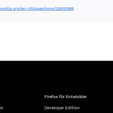
mozilla.org/en-US/questions/1025308
Firefox für Entwickler
en
Developer Edition