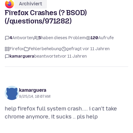
Archiviert
Firefox Crashes (? BSOD)
(/questions/971282)
4
Antworten
5
haben dieses Problem
120
Aufrufe
Firefox
Fehlerbehebung
gefragt vor 11 Jahren
kamarguera
beantwortet
vor 11 Jahren
kamarguera
9/25/14, 10:07 AM
help firefox full system crash.... i can't take