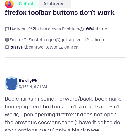
Gelöst
Archiviert
firefox toolbar buttons don't work
1
Antwort
2
haben dieses Problem
100
Aufrufe
Firefox
Einstellungen
gefragt vor 12 Jahren
RustyPK
beantwortet
vor 12 Jahren
RustyPK
5/16/14, 6:31 AM
Bookmarks missing, forward/back, bookmark,
homepage ect buttons don't work, f5 doesn't
work, upon opening firefox it does not open
the previous sessions tabs (i have it set to do