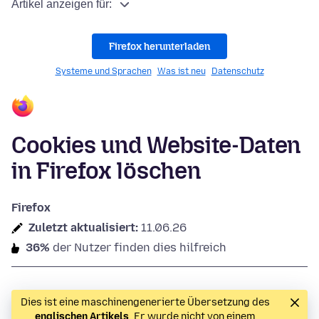
Artikel anzeigen für:
Firefox herunterladen
Systeme und Sprachen
Was ist neu
Datenschutz
Cookies und Website-Daten
in Firefox löschen
Firefox
Zuletzt aktualisiert:
11.06.26
36%
der Nutzer finden dies hilfreich
Dies ist eine maschinengenerierte Übersetzung des
englischen Artikels
. Er wurde nicht von einem