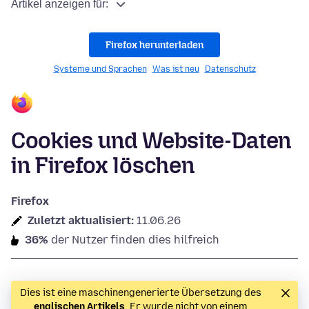
Artikel anzeigen für:
Firefox herunterladen
Systeme und Sprachen
Was ist neu
Datenschutz
Cookies und Website-Daten
in Firefox löschen
Firefox
Zuletzt aktualisiert:
11.06.26
36%
der Nutzer finden dies hilfreich
Dies ist eine maschinengenerierte Übersetzung des
englischen Artikels
. Er wurde nicht von einem