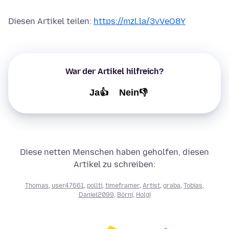
Diesen Artikel teilen:
https://mzl.la/3vVeO8Y
War der Artikel hilfreich?
Ja👍
Nein👎
Diese netten Menschen haben geholfen, diesen
Artikel zu schreiben:
Thomas
,
user47661
,
pollti
,
timeframer
,
Artist
,
graba
,
Tobias
,
Daniel2099
,
Börni
,
Holgi