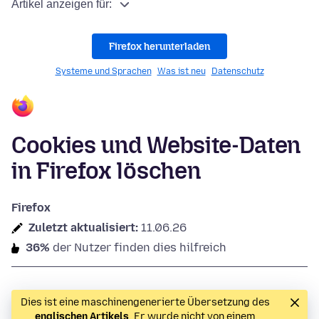
Artikel anzeigen für:
Firefox herunterladen
Systeme und Sprachen
Was ist neu
Datenschutz
Cookies und Website-Daten
in Firefox löschen
Firefox
Zuletzt aktualisiert:
11.06.26
36%
der Nutzer finden dies hilfreich
Dies ist eine maschinengenerierte Übersetzung des
englischen Artikels
. Er wurde nicht von einem