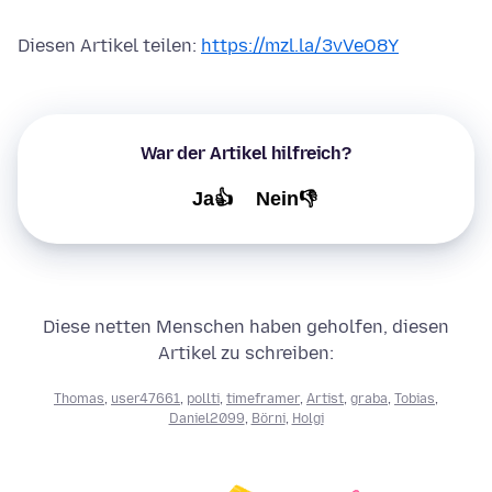
Diesen Artikel teilen:
https://mzl.la/3vVeO8Y
War der Artikel hilfreich?
Ja👍
Nein👎
Diese netten Menschen haben geholfen, diesen
Artikel zu schreiben:
Thomas
,
user47661
,
pollti
,
timeframer
,
Artist
,
graba
,
Tobias
,
Daniel2099
,
Börni
,
Holgi