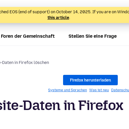
hed EOS (end of support) on October 14, 2025. If you are on Wind
this article
.
Foren der Gemeinschaft
Stellen Sie eine Frage
-Daten in Firefox löschen
Firefox herunterladen
Systeme und Sprachen
Was ist neu
Datenschu
te-Daten in Firefox