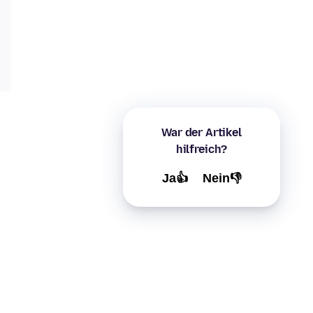
War der Artikel
hilfreich?
Ja👍
Nein👎