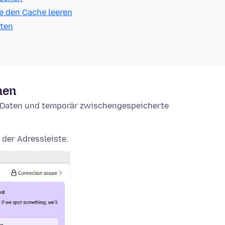
e den Cache leeren
lten
hen
e-Daten und temporär zwischengespeicherte
 der Adressleiste.