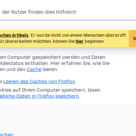
der Nutzer finden dies hilfreich
schen Artikels
. Er wurde nicht von einem Menschen überprüft
alt überarbeiten möchten, können Sie
hier
beginnen.
Ihrem Computer gespeichert werden und Daten
ldestatus enthalten. Hier erfahren Sie, wie Sie
hen und den
Cache
leeren.
ie
Leeren des Caches von Firefox
.
kies auf Ihrem Computer speichern, lesen
ebsite-Daten in Firefox speichern
.
öschen