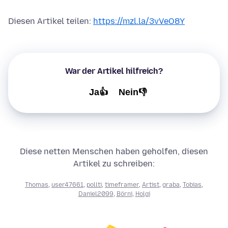
Diesen Artikel teilen:
https://mzl.la/3vVeO8Y
War der Artikel hilfreich?
Ja👍
Nein👎
Diese netten Menschen haben geholfen, diesen
Artikel zu schreiben:
Thomas
,
user47661
,
pollti
,
timeframer
,
Artist
,
graba
,
Tobias
,
Daniel2099
,
Börni
,
Holgi