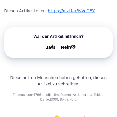
Diesen Artikel teilen:
https://mzl.la/3vVeO8Y
War der Artikel hilfreich?
Ja👍
Nein👎
Diese netten Menschen haben geholfen, diesen
Artikel zu schreiben:
Thomas
,
user47661
,
pollti
,
timeframer
,
Artist
,
graba
,
Tobias
,
Daniel2099
,
Börni
,
Holgi