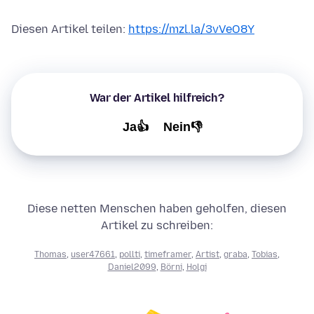
Diesen Artikel teilen:
https://mzl.la/3vVeO8Y
War der Artikel hilfreich?
Ja👍
Nein👎
Diese netten Menschen haben geholfen, diesen
Artikel zu schreiben:
Thomas
,
user47661
,
pollti
,
timeframer
,
Artist
,
graba
,
Tobias
,
Daniel2099
,
Börni
,
Holgi