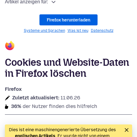
Artikel anzeigen für:
Firefox herunterladen
Systeme und Sprachen
Was ist neu
Datenschutz
Cookies und Website-Daten
in Firefox löschen
Firefox
Zuletzt aktualisiert:
11.06.26
36%
der Nutzer finden dies hilfreich
Dies ist eine maschinengenerierte Übersetzung des
englischen Artikels
. Er wurde nicht von einem