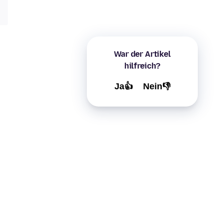
War der Artikel
hilfreich?
Ja👍
Nein👎