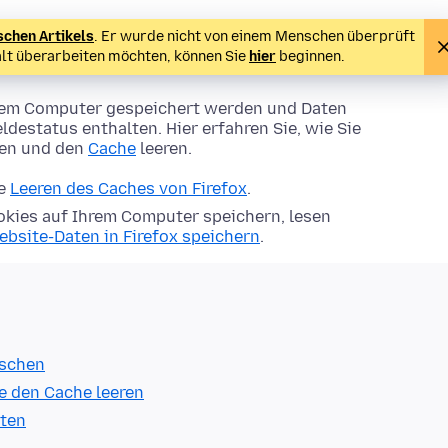
schen Artikels
. Er wurde nicht von einem Menschen überprüft
alt überarbeiten möchten, können Sie
hier
beginnen.
Ihrem Computer gespeichert werden und Daten
ldestatus enthalten. Hier erfahren Sie, wie Sie
hen und den
Cache
leeren.
ie
Leeren des Caches von Firefox
.
kies auf Ihrem Computer speichern, lesen
ebsite-Daten in Firefox speichern
.
öschen
e den Cache leeren
lten