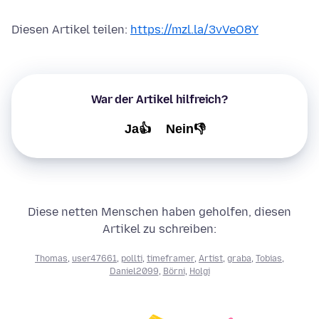
Diesen Artikel teilen:
https://mzl.la/3vVeO8Y
War der Artikel hilfreich?
Ja👍
Nein👎
Diese netten Menschen haben geholfen, diesen
Artikel zu schreiben:
Thomas
,
user47661
,
pollti
,
timeframer
,
Artist
,
graba
,
Tobias
,
Daniel2099
,
Börni
,
Holgi