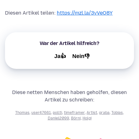
Diesen Artikel teilen:
https://mzl.la/3vVeO8Y
War der Artikel hilfreich?
Ja👍
Nein👎
Diese netten Menschen haben geholfen, diesen
Artikel zu schreiben:
Thomas
,
user47661
,
pollti
,
timeframer
,
Artist
,
graba
,
Tobias
,
Daniel2099
,
Börni
,
Holgi