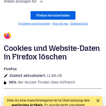
Artikel anzeigen für:
Firefox herunterladen
Systeme und Sprachen
Was ist neu
Datenschutz
Cookies und Website-Daten
in Firefox löschen
Firefox
Zuletzt aktualisiert:
11.06.26
36%
der Nutzer finden dies hilfreich
Dies ist eine maschinengenerierte Übersetzung des
englischen Artikels
. Er wurde nicht von einem