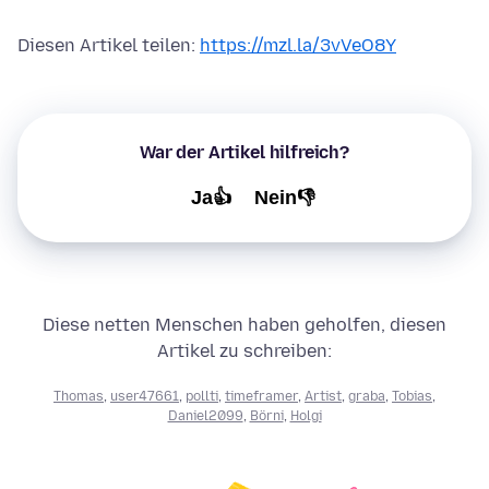
Diesen Artikel teilen:
https://mzl.la/3vVeO8Y
War der Artikel hilfreich?
Ja👍
Nein👎
Diese netten Menschen haben geholfen, diesen
Artikel zu schreiben:
Thomas
,
user47661
,
pollti
,
timeframer
,
Artist
,
graba
,
Tobias
,
Daniel2099
,
Börni
,
Holgi