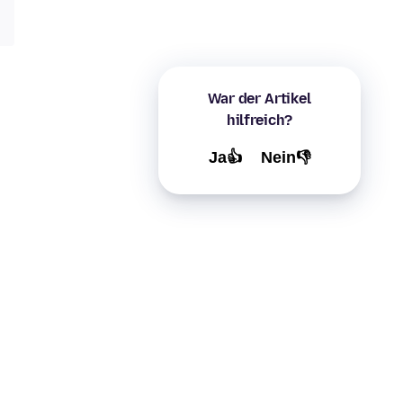
War der Artikel
hilfreich?
Ja👍
Nein👎