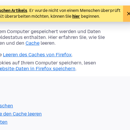
schen Artikels
. Er wurde nicht von einem Menschen überprüft
alt überarbeiten möchten, können Sie
hier
beginnen.
Ihrem Computer gespeichert werden und Daten
ldestatus enthalten. Hier erfahren Sie, wie Sie
hen und den
Cache
leeren.
ie
Leeren des Caches von Firefox
.
kies auf Ihrem Computer speichern, lesen
ebsite-Daten in Firefox speichern
.
öschen
e den Cache leeren
lten