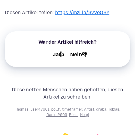
Diesen Artikel teilen:
https://mzl.la/3vVeO8Y
War der Artikel hilfreich?
Ja👍
Nein👎
Diese netten Menschen haben geholfen, diesen
Artikel zu schreiben:
Thomas
,
user47661
,
pollti
,
timeframer
,
Artist
,
graba
,
Tobias
,
Daniel2099
,
Börni
,
Holgi