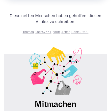
Diese netten Menschen haben geholfen, diesen
Artikel zu schreiben:
Thomas
,
user47661
,
pollti
,
Artist
,
Daniel2099
Mitmachen