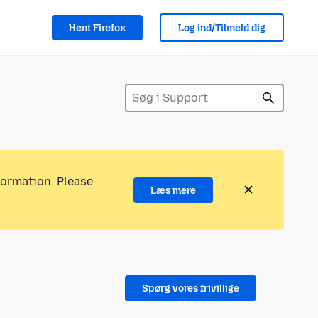
Hent Firefox
Log ind/Tilmeld dig
formation. Please
Læs mere
Spørg vores frivillige