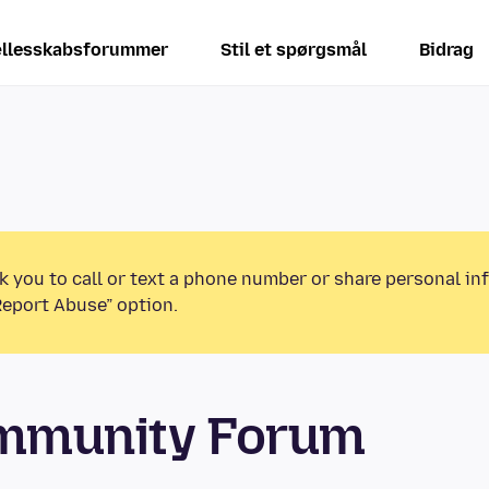
llesskabsforummer
Stil et spørgsmål
Bidrag
k you to call or text a phone number or share personal in
Report Abuse” option.
ommunity Forum