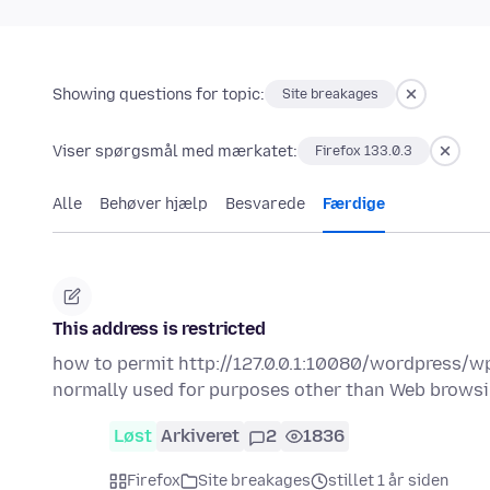
Showing questions for topic:
Site breakages
Viser spørgsmål med mærkatet:
Firefox 133.0.3
Alle
Behøver hjælp
Besvarede
Færdige
This address is restricted
how to permit http://127.0.0.1:10080/wordpress/wp
normally used for purposes other than Web browsi
Løst
Arkiveret
2
1836
Firefox
Site breakages
stillet 1 år siden