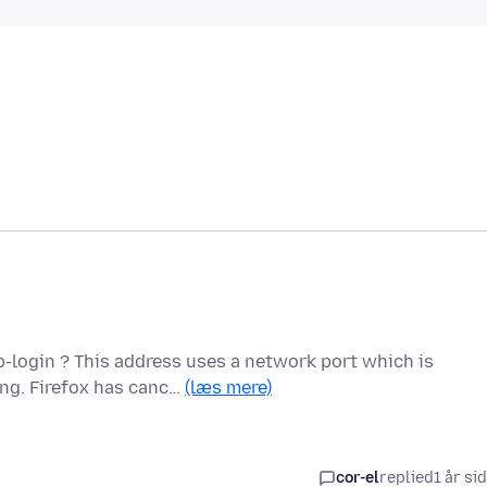
-login ? This address uses a network port which is
ng. Firefox has canc…
(læs mere)
cor-el
replied
1 år si