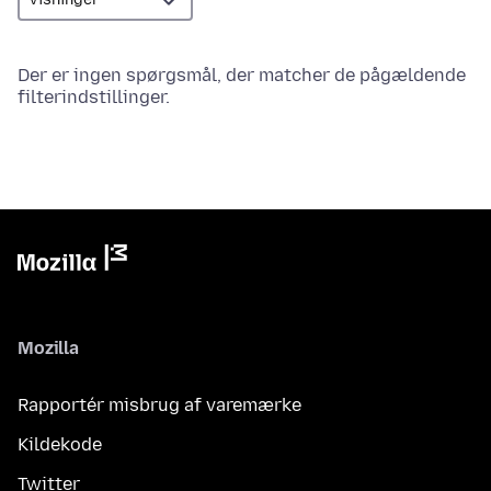
Der er ingen spørgsmål, der matcher de pågældende
filterindstillinger.
Mozilla
Rapportér misbrug af varemærke
Kildekode
Twitter