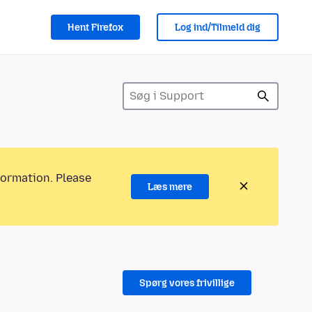
Hent Firefox
Log ind/Tilmeld dig
formation. Please
Læs mere
Spørg vores frivillige