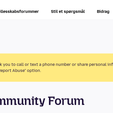
llesskabsforummer
Stil et spørgsmål
Bidrag
k you to call or text a phone number or share personal in
Report Abuse” option.
ommunity Forum