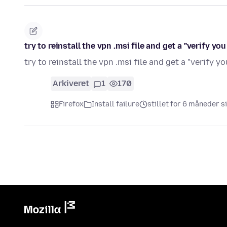
try to reinstall the vpn .msi file and get a "verify y
try to reinstall the vpn .msi file and get a "verify
Arkiveret
1
170
Firefox
Install failure
stillet for 6 måneder s