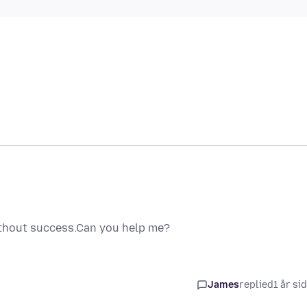
 without success.Can you help me?
James
replied
1 år si