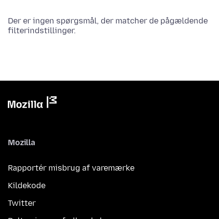
Der er ingen spørgsmål, der matcher de pågældende
filterindstillinger.
Mozilla
Rapportér misbrug af varemærke
Kildekode
Twitter