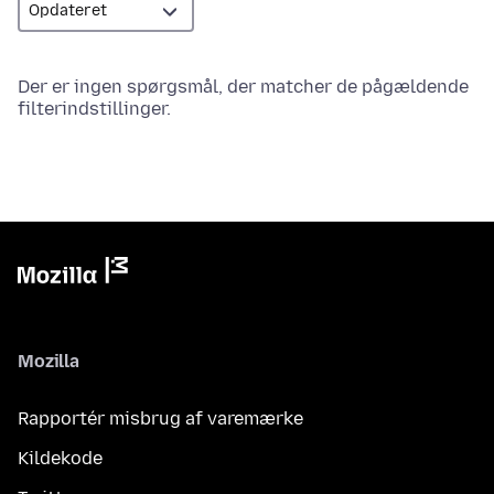
Der er ingen spørgsmål, der matcher de pågældende
filterindstillinger.
Mozilla
Rapportér misbrug af varemærke
Kildekode