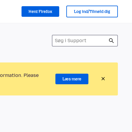
Hent Firefox
Log ind/Tilmeld dig
formation. Please
Læs mere