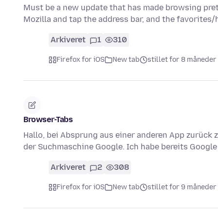
Must be a new update that has made browsing pret
Mozilla and tap the address bar, and the favorit
Arkiveret
1
310
Firefox for iOS
New tab
stillet for 8 måneder
Browser-Tabs
Hallo, bei Absprung aus einer anderen App zurück zu
der Suchmaschine Google. Ich habe bereits Google
Arkiveret
2
308
Firefox for iOS
New tab
stillet for 9 måneder