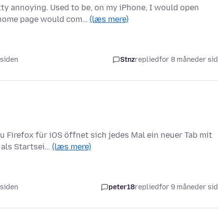
ty annoying. Used to be, on my iPhone, I would open
es/home page would com…
(læs mere)
 siden
Stnz
replied
for 8 måneder si
 Firefox für iOS öffnet sich jedes Mal ein neuer Tab mit
 als Startsei…
(læs mere)
 siden
peter18
replied
for 9 måneder si