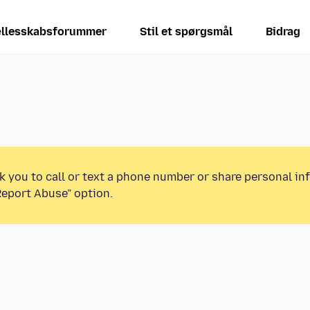
llesskabsforummer
Stil et spørgsmål
Bidrag
k you to call or text a phone number or share personal in
Report Abuse” option.