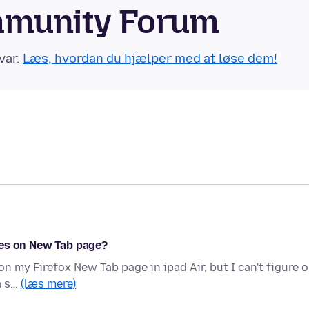
ommunity Forum
var.
Læs, hvordan du hjælper med at løse dem!
ges on New Tab page?
n my Firefox New Tab page in ipad Air, but I can't figure 
a s…
(læs mere)