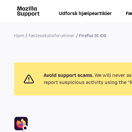
Udforsk hjælpeartikler
Fæ
Hjem
Fællesskabsforummer
Firefox til iOS
Avoid support scams.
We will never as
report suspicious activity using the “