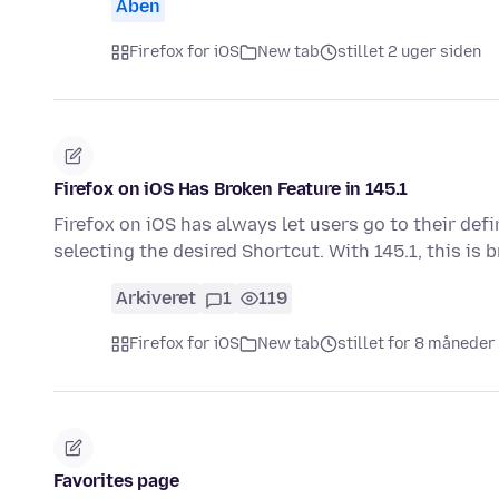
Åben
Firefox for iOS
New tab
stillet 2 uger siden
Firefox on iOS Has Broken Feature in 145.1
Firefox on iOS has always let users go to their def
selecting the desired Shortcut. With 145.1, this is
Arkiveret
1
119
Firefox for iOS
New tab
stillet for 8 måneder
Favorites page