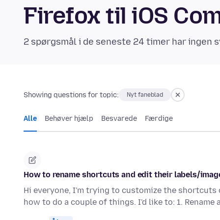
Firefox til iOS C
2 spørgsmål i de seneste 24 timer har ingen s
Showing questions for topic:
Nyt faneblad
Alle
Behøver hjælp
Besvarede
Færdige
How to rename shortcuts and edit their labels/ima
Hi everyone, I'm trying to customize the shortcuts o
how to do a couple of things. I'd like to: 1. Rename 