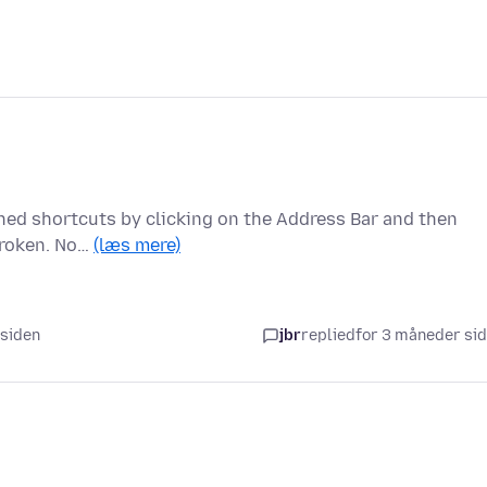
ined shortcuts by clicking on the Address Bar and then
 broken. No…
(læs mere)
 siden
jbr
replied
for 3 måneder si