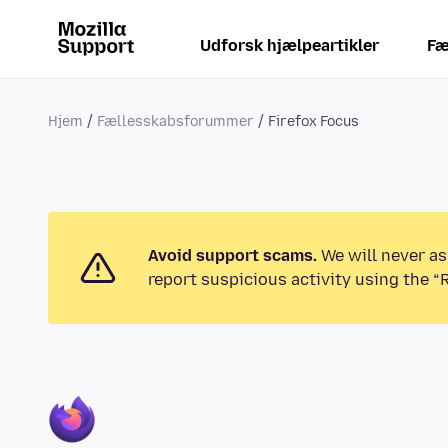
Udforsk hjælpeartikler
Fæ
Hjem
Fællesskabsforummer
Firefox Focus
Avoid support scams.
We will never as
report suspicious activity using the “