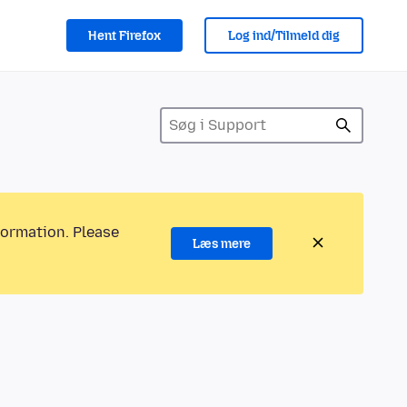
Hent Firefox
Log ind/Tilmeld dig
formation. Please
Læs mere