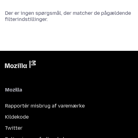
Der er ingen spørgsmål, der matcher de pågældende
filterindstillinger.
Mozilla
Rapportér misbrug af varemærke
Kildekode
Twitter