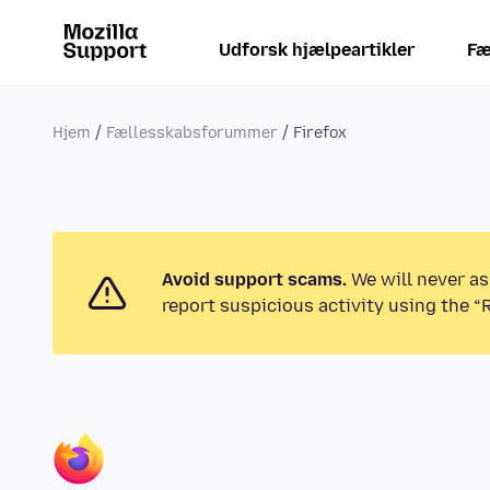
Udforsk hjælpeartikler
Fæ
Hjem
Fællesskabsforummer
Firefox
Avoid support scams.
We will never as
report suspicious activity using the “