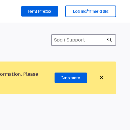
Hent Firefox
Log ind/Tilmeld dig
formation. Please
Læs mere