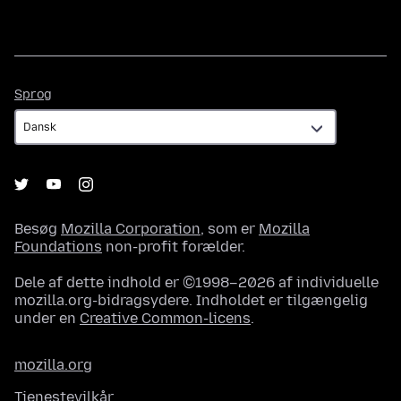
Sprog
Sprog
Besøg
Mozilla Corporation
, som er
Mozilla
Foundations
non-profit forælder.
Dele af dette indhold er ©1998–2026 af individuelle
mozilla.org-bidragsydere. Indholdet er tilgængelig
under en
Creative Common-licens
.
mozilla.org
Tjenestevilkår