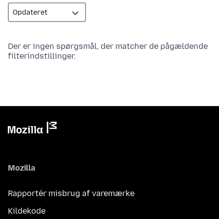
Der er ingen spørgsmål, der matcher de pågældende
filterindstillinger.
Mozilla
Rapportér misbrug af varemærke
Kildekode