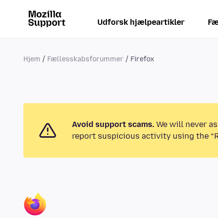
Udforsk hjælpeartikler
Fæ
Hjem
Fællesskabsforummer
Firefox
Avoid support scams.
We will never as
report suspicious activity using the “