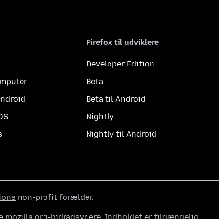
Firefox til udviklere
Developer Edition
computer
Beta
Android
Beta til Android
iOS
Nightly
s
Nightly til Android
ions
non-profit forælder.
e mozilla.org-bidragsydere. Indholdet er tilgængelig