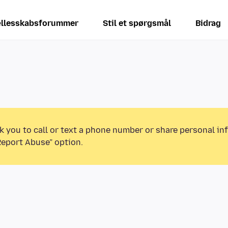
llesskabsforummer
Stil et spørgsmål
Bidrag
k you to call or text a phone number or share personal in
Report Abuse” option.