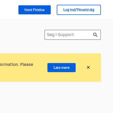
Hent Firefox
Log ind/Tilmeld dig
formation. Please
Læs mere