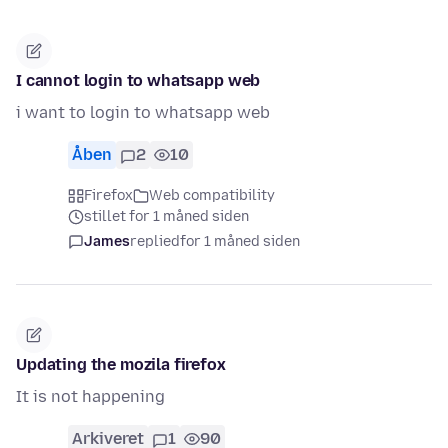
I cannot login to whatsapp web
i want to login to whatsapp web
Åben
2
10
Firefox
Web compatibility
stillet for 1 måned siden
James
replied
for 1 måned siden
Updating the mozila firefox
It is not happening
Arkiveret
1
90