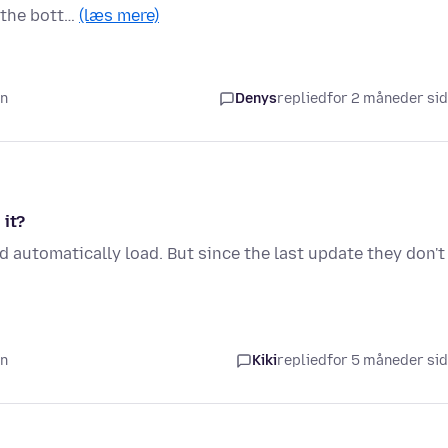
 the bott…
(læs mere)
en
Denys
replied
for 2 måneder si
 it?
 automatically load. But since the last update they don't
en
Kiki
replied
for 5 måneder si