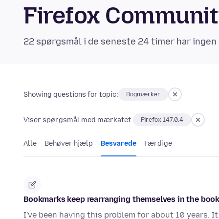
Firefox Communi
22 spørgsmål i de seneste 24 timer har ingen 
Showing questions for topic:
Bogmærker
Viser spørgsmål med mærkatet:
Firefox 147.0.4
Alle
Behøver hjælp
Besvarede
Færdige
Bookmarks keep rearranging themselves in the boo
I've been having this problem for about 10 years. I