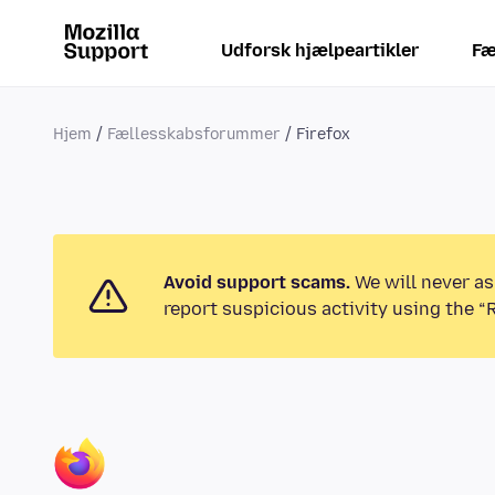
Udforsk hjælpeartikler
Fæ
Hjem
Fællesskabsforummer
Firefox
Avoid support scams.
We will never as
report suspicious activity using the “