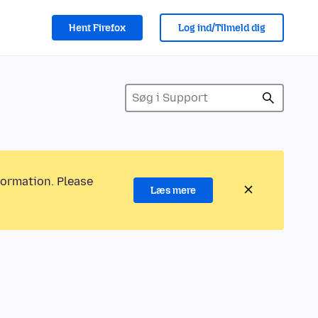
Hent Firefox
Log ind/Tilmeld dig
formation. Please
Læs mere