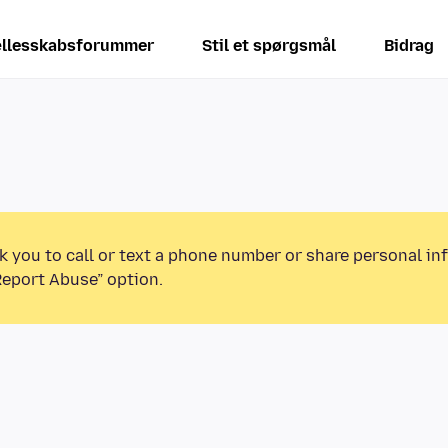
llesskabsforummer
Stil et spørgsmål
Bidrag
k you to call or text a phone number or share personal in
Report Abuse” option.