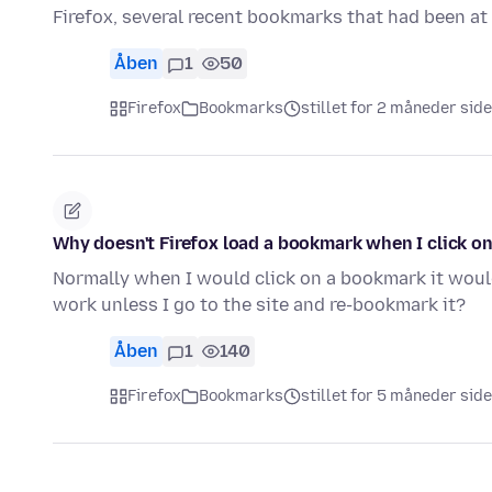
Firefox, several recent bookmarks that had been at
Åben
1
50
Firefox
Bookmarks
stillet for 2 måneder sid
Why doesn't Firefox load a bookmark when I click on
Normally when I would click on a bookmark it would
work unless I go to the site and re-bookmark it?
Åben
1
140
Firefox
Bookmarks
stillet for 5 måneder sid