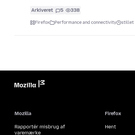
Arkiveret
5
338
Firefox
Performance and connectivity
stille
Mozilla
Firefox
Rapportér misbrug af
Hent
varemærke