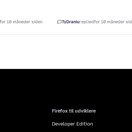
t for 10 måneder siden
TyDraniu
replied
for 10 måneder si
Firefox til udviklere
Developer Edition