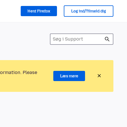
Hent Firefox
Log ind/Tilmeld dig
formation. Please
Læs mere