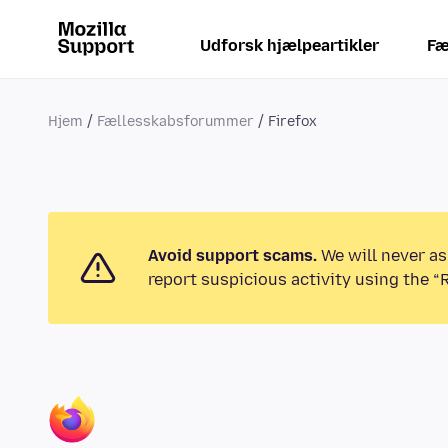
Udforsk hjælpeartikler
Fæ
Hjem
Fællesskabsforummer
Firefox
Avoid support scams.
We will never as
report suspicious activity using the “