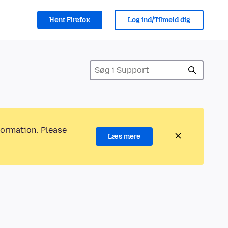
Hent Firefox
Log ind/Tilmeld dig
formation. Please
Læs mere