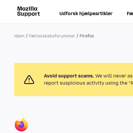
Udforsk hjælpeartikler
Fæ
Hjem
Fællesskabsforummer
Firefox
Avoid support scams.
We will never as
report suspicious activity using the “