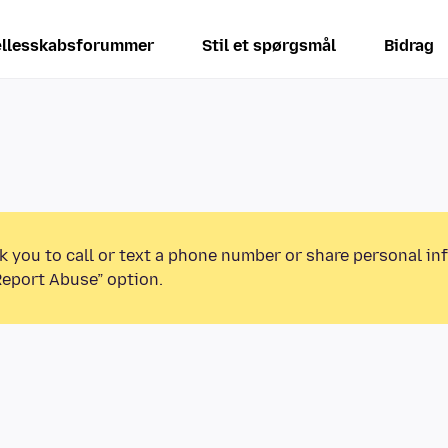
llesskabsforummer
Stil et spørgsmål
Bidrag
k you to call or text a phone number or share personal in
Report Abuse” option.