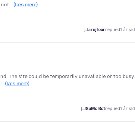
s not…
(læs mere)
arejfour
replied
1 år si
ond. The site could be temporarily unavailable or too busy.
oa…
(læs mere)
SuMo Bot
replied
1 år si