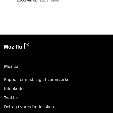
cor-el
replied
1 år siden
Mozilla
Rapportér misbrug af varemærke
Kildekode
Twitter
Deltag i vores fællesskab