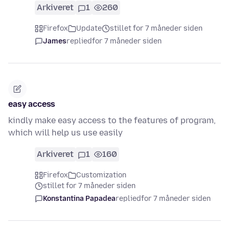
Arkiveret
1
260
Firefox
Update
stillet for 7 måneder siden
James
replied
for 7 måneder siden
easy access
kindly make easy access to the features of program,
which will help us use easily
Arkiveret
1
160
Firefox
Customization
stillet for 7 måneder siden
Konstantina Papadea
replied
for 7 måneder siden