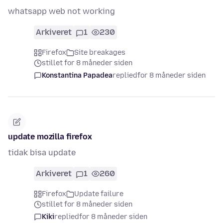
whatsapp web not working
Arkiveret
1
230
Firefox
Site breakages
stillet for 8 måneder siden
Konstantina Papadea
replied
for 8 måneder siden
update mozilla firefox
tidak bisa update
Arkiveret
1
260
Firefox
Update failure
stillet for 8 måneder siden
Kiki
replied
for 8 måneder siden