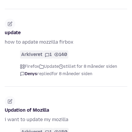
update
how to apdate mozzilla firbox
Arkiveret
1
140
Firefox
Update
stillet for 8 måneder siden
Denys
replied
for 8 måneder siden
Updation of Mozilla
i want to update my mozilla
Arkiveret
1
150