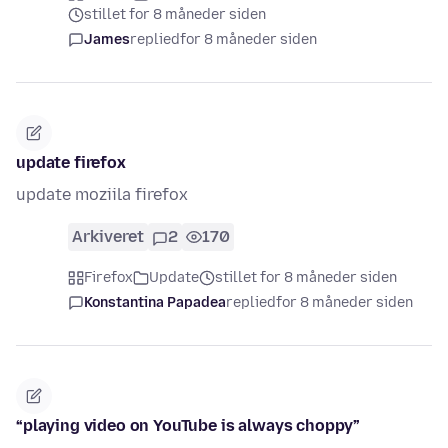
stillet for 8 måneder siden
James
replied
for 8 måneder siden
update firefox
update moziila firefox
Arkiveret
2
170
Firefox
Update
stillet for 8 måneder siden
Konstantina Papadea
replied
for 8 måneder siden
“playing video on YouTube is always choppy”