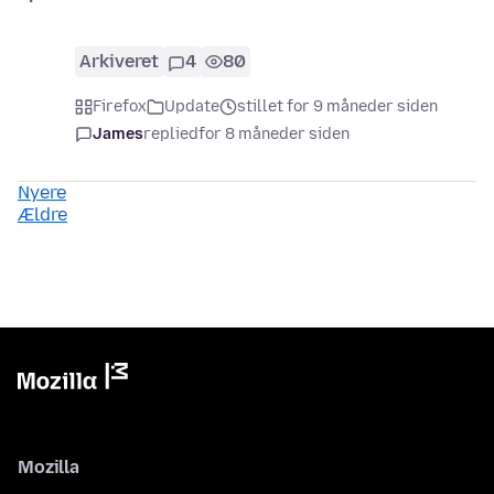
Arkiveret
4
80
Firefox
Update
stillet for 9 måneder siden
James
replied
for 8 måneder siden
Nyere
Ældre
Mozilla