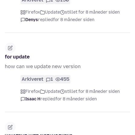
Firefox
Update
stillet for 8 måneder siden
Denys
replied
for 8 måneder siden
for update
how can we update new version
Arkiveret
1
455
Firefox
Update
stillet for 8 måneder siden
Isaac H
replied
for 8 måneder siden