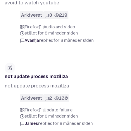
avoid to watch youtube
Arkiveret
3
219
Firefox
Audio and Video
stillet for 8 måneder siden
Avanija
replied
for 8 måneder siden
not update process mozillza
not update process mozillza
Arkiveret
2
100
Firefox
Update failure
stillet for 8 måneder siden
James
replied
for 8 måneder siden