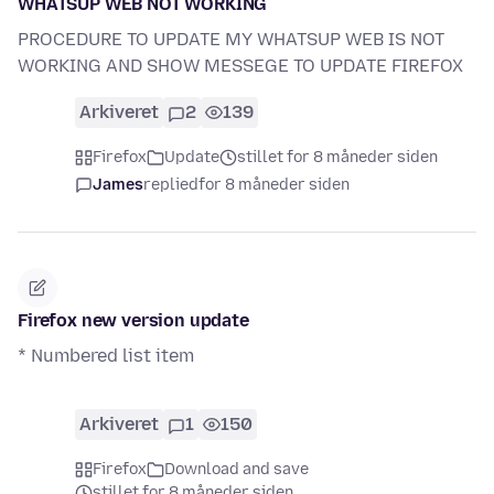
WHATSUP WEB NOT WORKING
PROCEDURE TO UPDATE MY WHATSUP WEB IS NOT
WORKING AND SHOW MESSEGE TO UPDATE FIREFOX
Arkiveret
2
139
Firefox
Update
stillet for 8 måneder siden
James
replied
for 8 måneder siden
Firefox new version update
* Numbered list item
Arkiveret
1
150
Firefox
Download and save
stillet for 8 måneder siden