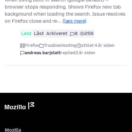
browser stops responding. Shows Firefox new tab
background when loading the search. Issue resolves
on Firefox close and re-…
(læs mere)
Løst
Låst
Arkiveret
8
259
Firefox
Troubleshooting
stillet 4 år siden
andreas.barjstatt
replied
3 år siden
Mozilla