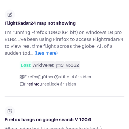
FlightRadar24 map not showing
I'm running Firefox 100.0 (64 bit) on windows 10 pro
21H2. I've been using Firefox to access Flightradar24
to view real time flight across the globe. All of a
sudden tod…
(læs mere)
Løst
Arkiveret
3
552
Firefox
Other
stillet 4 år siden
FredMcD
replied
4 år siden
Firefox hangs on google search V 100.0
When using built in search (google default) --