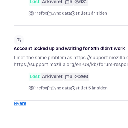
Løst
Arkiveret
5
631
Firefox
Sync data
stillet 1 år siden
Account locked up and waiting for 24h didn't work
I met the same problem as https://support.mozilla.o
https://support.mozilla.org/en-US/kb/forum-respons
Løst
Arkiveret
6
200
Firefox
Sync data
stillet 5 år siden
Nyere