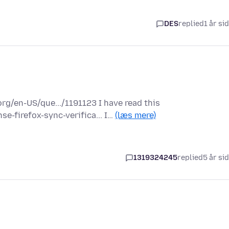
DES
replied
1 år si
rg/en-US/que.../1191123 I have read this
e-firefox-sync-verifica... I…
(læs mere)
1319324245
replied
5 år si