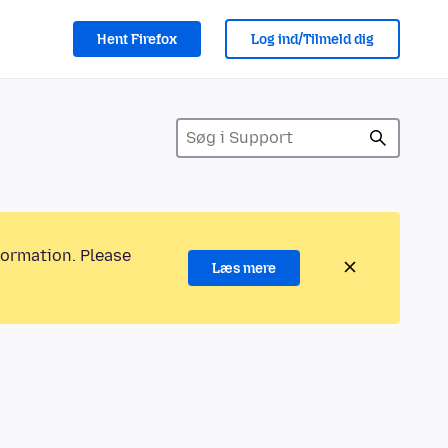
Hent Firefox
Log ind/Tilmeld dig
formation. Please
Læs mere