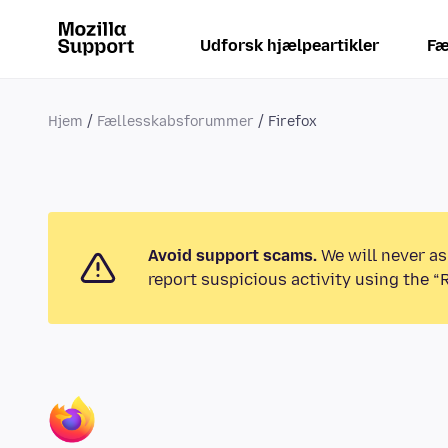
Udforsk hjælpeartikler
Fæ
Hjem
Fællesskabsforummer
Firefox
Avoid support scams.
We will never as
report suspicious activity using the “