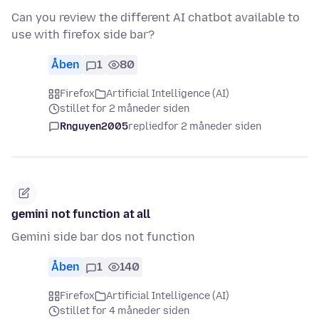
Can you review the different AI chatbot available to
use with firefox side bar?
Åben
1
80
Firefox
Artificial Intelligence (AI)
stillet for 2 måneder siden
Rnguyen2005
replied
for 2 måneder siden
gemini not function at all
Gemini side bar dos not function
Åben
1
140
Firefox
Artificial Intelligence (AI)
stillet for 4 måneder siden