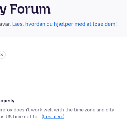
ty Forum
svar.
Læs, hvordan du hjælper med at løse dem!
roperly
irefox doesn't work well with the time zone and city
xas US time not fo…
(læs mere)