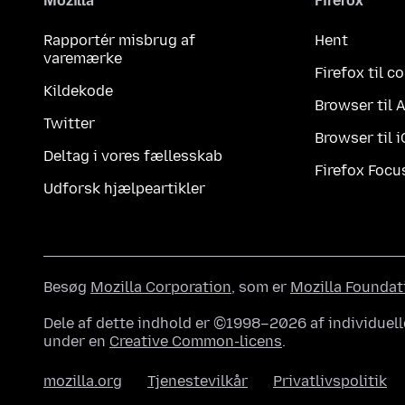
Mozilla
Firefox
Rapportér misbrug af
Hent
varemærke
Firefox til 
Kildekode
Browser til 
Twitter
Browser til 
Deltag i vores fællesskab
Firefox Focu
Udforsk hjælpeartikler
Besøg
Mozilla Corporation
, som er
Mozilla Foundat
Dele af dette indhold er ©1998–2026 af individuell
under en
Creative Common-licens
.
mozilla.org
Tjenestevilkår
Privatlivspolitik