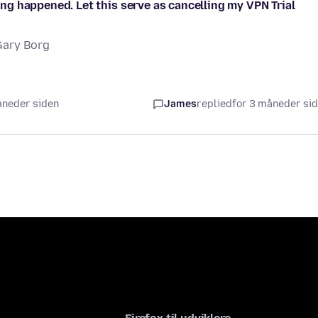
hing happened. Let this serve as cancelling my VPN Trial
Gary Borg
måneder siden
James
replied
for 3 måneder si