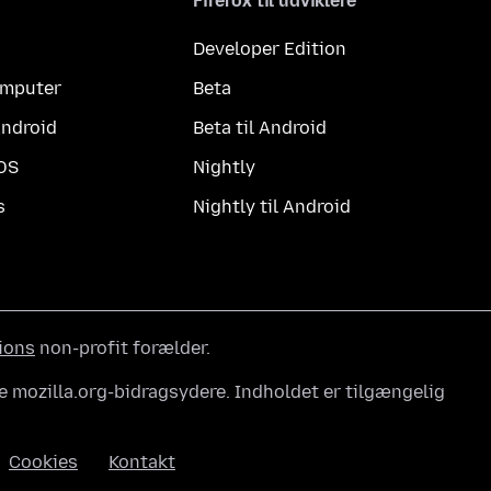
Firefox til udviklere
Developer Edition
computer
Beta
Android
Beta til Android
iOS
Nightly
s
Nightly til Android
ions
non-profit forælder.
e mozilla.org-bidragsydere. Indholdet er tilgængelig
Cookies
Kontakt