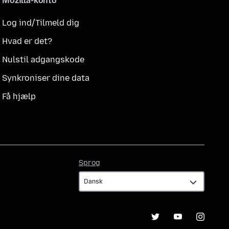
Mozilla-konto
Log ind/Tilmeld dig
Hvad er det?
Nulstil adgangskode
Synkroniser dine data
Få hjælp
Sprog
Sprog