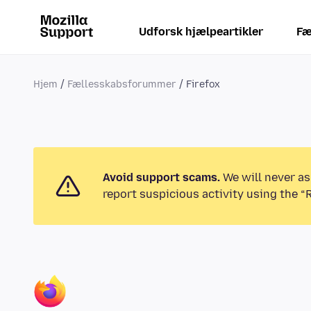
Udforsk hjælpeartikler
Fæ
Hjem
Fællesskabsforummer
Firefox
Avoid support scams.
We will never as
report suspicious activity using the “