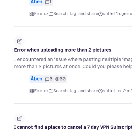
Åben
1
Firefox
Search, tag, and share
stillet 1 uge s
Error when uploading more than 2 pictures
I encountered an issue where pasting multiple image
more than 2 pictures at once. Could you please hel
Åben
6
50
Firefox
Search, tag, and share
stillet for 2 
I cannot find a place to cancel a 7 day VPN Subscript