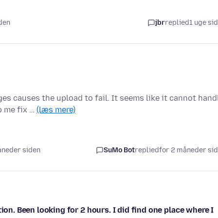
iden
jbr
replied
1 uge si
s causes the upload to fail. It seems like it cannot hand
p me fix …
(læs mere)
måneder siden
SuMo Bot
replied
for 2 måneder si
ion. Been looking for 2 hours. I did find one place where I