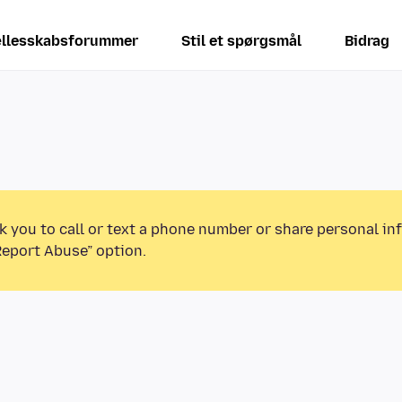
llesskabsforummer
Stil et spørgsmål
Bidrag
k you to call or text a phone number or share personal in
Report Abuse” option.