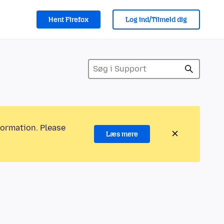
Hent Firefox
Log ind/Tilmeld dig
formation. Please
Læs mere