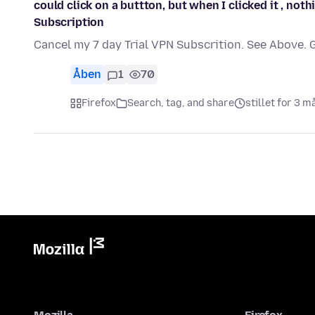
could click on a buttton, but when I clicked it , not
Subscription
Cancel my 7 day Trial VPN Subscrition. See Above. 
Åben
1
70
Firefox
Search, tag, and share
stillet for 3 