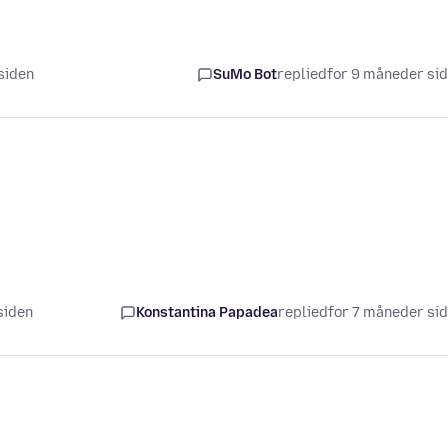
 siden
SuMo Bot
replied
for 9 måneder si
siden
Konstantina Papadea
replied
for 7 måneder si