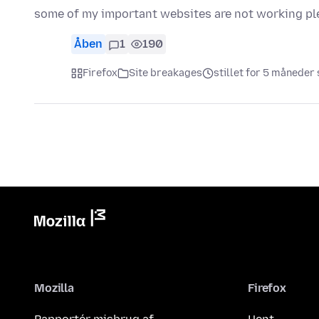
some of my important websites are not working plea
Åben
1
190
Firefox
Site breakages
stillet for 5 måneder
Mozilla
Firefox