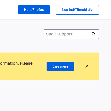
Hent Firefox
Log ind/Tilmeld dig
formation. Please
Læs mere