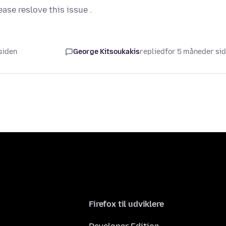
se reslove this issue .
 siden
George Kitsoukakis
replied
for 5 måneder si
Firefox til udviklere