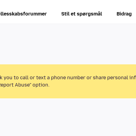
llesskabsforummer
Stil et spørgsmål
Bidrag
k you to call or text a phone number or share personal in
Report Abuse” option.