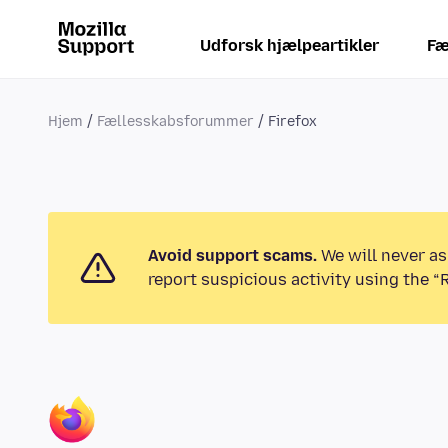
Udforsk hjælpeartikler
Fæ
Hjem
Fællesskabsforummer
Firefox
Avoid support scams.
We will never as
report suspicious activity using the “