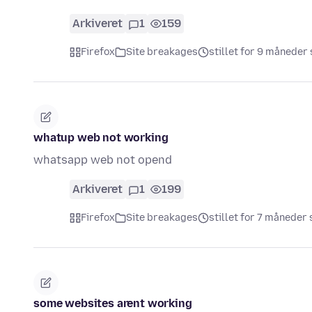
Arkiveret
1
159
Firefox
Site breakages
stillet for 9 måneder
whatup web not working
whatsapp web not opend
Arkiveret
1
199
Firefox
Site breakages
stillet for 7 måneder 
some websites arent working