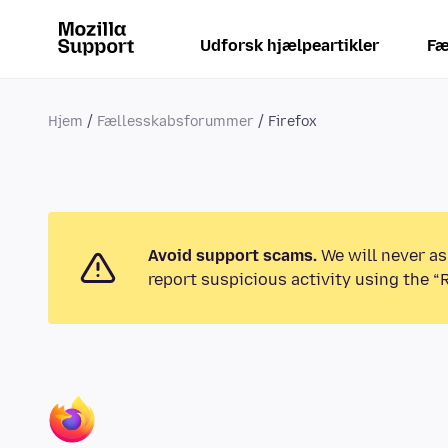
Udforsk hjælpeartikler
Fæ
Hjem
Fællesskabsforummer
Firefox
Avoid support scams.
We will never as
report suspicious activity using the “