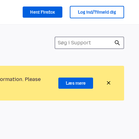
Hent Firefox
Log ind/Tilmeld dig
formation. Please
Læs mere