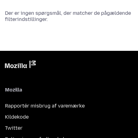
Der er ingen spørgsmål, der matcher de pågældende
filterindstillinger.
Mozilla
Rapportér misbrug af varemærke
Kildekode
Twitter