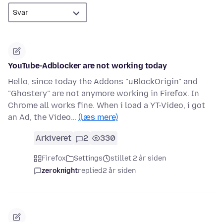
YouTube-Adblocker are not working today
Hello, since today the Addons "uBlockOrigin" and
"Ghostery" are not anymore working in Firefox. In
Chrome all works fine. When i load a YT-Video, i got
an Ad, the Video…
(læs mere)
Arkiveret
2
330
Firefox
Settings
stillet 2 år siden
zeroknight
replied
2 år siden