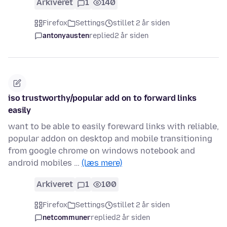
Arkiveret
1
140
Firefox
Settings
stillet 2 år siden
antonyausten
replied
2 år siden
iso trustworthy/popular add on to forward links
easily
want to be able to easily foreward links with reliable,
popular addon on desktop and mobile transitioning
from google chrome on windows notebook and
android mobiles …
(læs mere)
Arkiveret
1
100
Firefox
Settings
stillet 2 år siden
netcommuner
replied
2 år siden