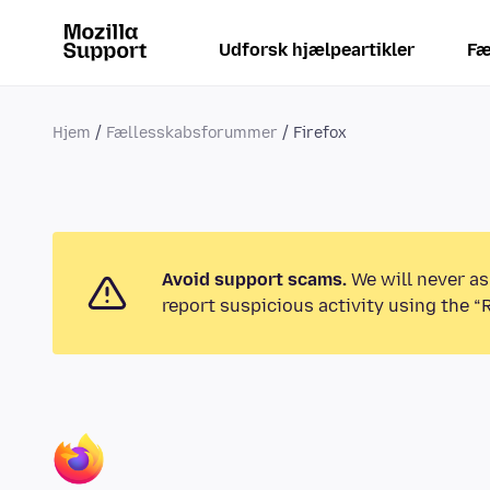
Udforsk hjælpeartikler
Fæ
Hjem
Fællesskabsforummer
Firefox
Avoid support scams.
We will never as
report suspicious activity using the “