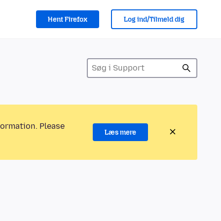
Hent Firefox
Log ind/Tilmeld dig
formation. Please
Læs mere