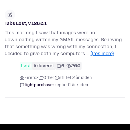
Tabs Lost, v.126.0.1
This morning I saw that images were not
downloading within my GMAIL messages. Believing
that something was wrong with my connection, I
decided to give both my computers …
(læs mere)
Løst
Arkiveret
6
200
Firefox
Other
stillet 2 år siden
tightpurchaser
replied
1 år siden